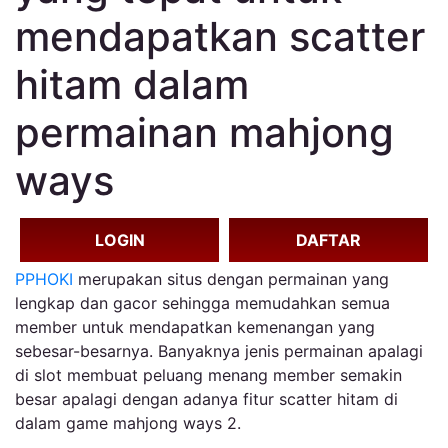
mendapatkan scatter
hitam dalam
permainan mahjong
ways
LOGIN
DAFTAR
PPHOKI
merupakan situs dengan permainan yang
lengkap dan gacor sehingga memudahkan semua
member untuk mendapatkan kemenangan yang
sebesar-besarnya. Banyaknya jenis permainan apalagi
di slot membuat peluang menang member semakin
besar apalagi dengan adanya fitur scatter hitam di
dalam game mahjong ways 2.