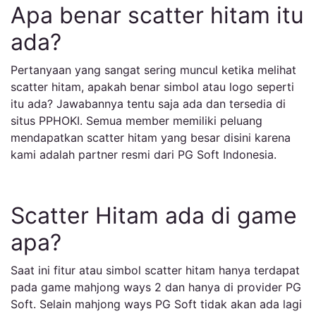
Apa benar scatter hitam itu
ada?
Pertanyaan yang sangat sering muncul ketika melihat
scatter hitam, apakah benar simbol atau logo seperti
itu ada? Jawabannya tentu saja ada dan tersedia di
situs PPHOKI. Semua member memiliki peluang
mendapatkan scatter hitam yang besar disini karena
kami adalah partner resmi dari PG Soft Indonesia.
Scatter Hitam ada di game
apa?
Saat ini fitur atau simbol scatter hitam hanya terdapat
pada game mahjong ways 2 dan hanya di provider PG
Soft. Selain mahjong ways PG Soft tidak akan ada lagi